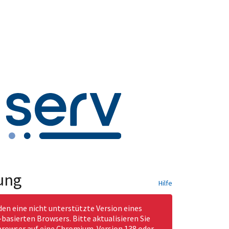
ung
Hilfe
den eine nicht unterstützte Version eines
asierten Browsers. Bitte aktualisieren Sie
rowser auf eine Chromium-Version 138 oder